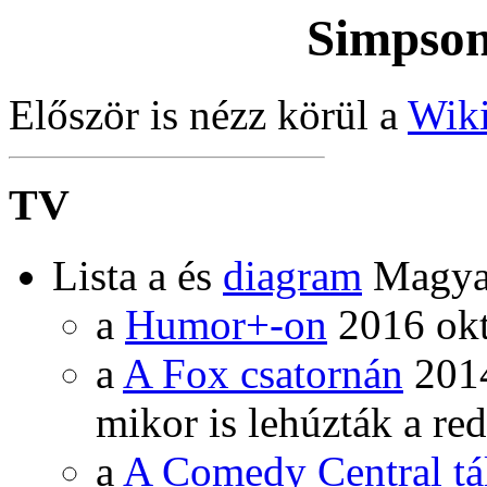
Simpson
Először is nézz körül a
Wik
TV
Lista a és
diagram
Magyar
a
Humor+-on
2016 okt
a
A Fox csatornán
2014
mikor is lehúzták a re
a
A Comedy Central tá