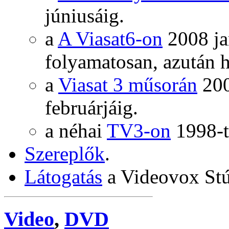
júniusáig.
a
A Viasat6-on
2008 ja
folyamatosan, azután h
a
Viasat 3 műsorán
200
februárjáig.
a néhai
TV3-on
1998-tó
Szereplők
.
Látogatás
a Videovox Stúd
Video
,
DVD